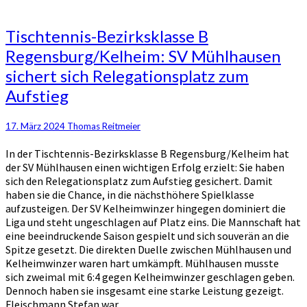
Tischtennis-
Tischtennis-Bezirksklasse B
Bezirksklasse
Regensburg/Kelheim: SV Mühlhausen
B
sichert sich Relegationsplatz zum
Regensburg/Kelheim:
SV
Aufstieg
Mühlhausen
sichert
17. März 2024
Thomas Reitmeier
sich
Relegationsplatz
In der Tischtennis-Bezirksklasse B Regensburg/Kelheim hat
zum
der SV Mühlhausen einen wichtigen Erfolg erzielt: Sie haben
Aufstieg
sich den Relegationsplatz zum Aufstieg gesichert. Damit
haben sie die Chance, in die nächsthöhere Spielklasse
aufzusteigen. Der SV Kelheimwinzer hingegen dominiert die
Liga und steht ungeschlagen auf Platz eins. Die Mannschaft hat
eine beeindruckende Saison gespielt und sich souverän an die
Spitze gesetzt. Die direkten Duelle zwischen Mühlhausen und
Kelheimwinzer waren hart umkämpft. Mühlhausen musste
sich zweimal mit 6:4 gegen Kelheimwinzer geschlagen geben.
Dennoch haben sie insgesamt eine starke Leistung gezeigt.
Fleischmann Stefan war…