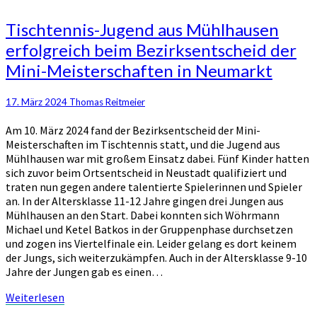
Tischtennis-
Tischtennis-Jugend aus Mühlhausen
Jugend
erfolgreich beim Bezirksentscheid der
aus
Mini-Meisterschaften in Neumarkt
Mühlhausen
erfolgreich
beim
17. März 2024
Thomas Reitmeier
Bezirksentscheid
der
Am 10. März 2024 fand der Bezirksentscheid der Mini-
Mini-
Meisterschaften im Tischtennis statt, und die Jugend aus
Meisterschaften
Mühlhausen war mit großem Einsatz dabei. Fünf Kinder hatten
in
sich zuvor beim Ortsentscheid in Neustadt qualifiziert und
Neumarkt
traten nun gegen andere talentierte Spielerinnen und Spieler
an. In der Altersklasse 11-12 Jahre gingen drei Jungen aus
Mühlhausen an den Start. Dabei konnten sich Wöhrmann
Michael und Ketel Batkos in der Gruppenphase durchsetzen
und zogen ins Viertelfinale ein. Leider gelang es dort keinem
der Jungs, sich weiterzukämpfen. Auch in der Altersklasse 9-10
Jahre der Jungen gab es einen…
Weiterlesen
Weiterlesen