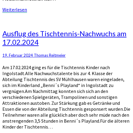
Weiterlesen
Weiterlesen
Ausflug
Ausflug des Tischtennis-Nachwuchs am
des
17.02.2024
Tischtennis-
Nachwuchs
am
19. Februar 2024
Thomas Reitmeier
17.02.2024
Am 17.02.2024 ging es für die Tischtennis Kinder nach
Ingolstadt.Alle Nachwuchstalente bis zur 4. Klasse der
Abteilung Tischtennis des SV Mühlhausen waren eingeladen,
sich im Kinderland „Benni´s Playland“ in Ingolstadt zu
vergnügen.Am Nachmittag konnten sich sich an den
verschiedenen Spielgeräten, Trampolinen und sonstigen
Attraktionen austoben. Zur Stärkung gab es Getränke und
Essen die von der Abteilung Tischtennis gesponsert wurden.Die
Teilnehmer waren alle glücklich aber doch sehr müde nach den
anstrengenden 3,5 Stunden in Benni´s Playland.Für die älteren
Kinder der Tischtennis…