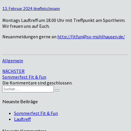
13. Februar 2024
tinefleischmann
Montags Lauftreff um 18.00 Uhr mit Treffpunkt am Sportheim.
Wir freuen uns auf Euch.
Neuanmeldungen gerne an
http://fitfun@sv-mühlhausen.de/
Allgemein
Beitragsnavigation
NÄCHSTER
Sommerfest Fit & Fun
Die Kommentare sind geschlossen.
Suchen
Suchen
nach:
Neueste Beiträge
Sommerfest Fit & Fun
Lauftreff
Neueste Kommentare