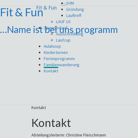
SVM
Fit & Fun
Toggle
Fit & Fun
Gründung
navigation
Lauftreff
LAUF 10
…Name ist bei uns programm
Spendenlauf
Ausschreibung
Laufcup
Hulahoop
Kinderturnen
Ferienprogramm
Familienwanderung
Kontakt
Kontakt
Kontakt
Abteilungsleiterin: Christine Fleischmann