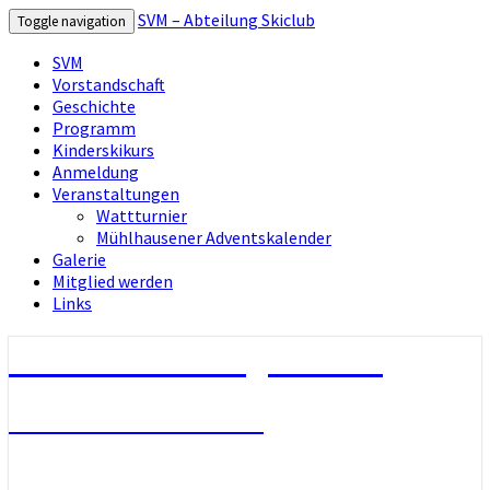
SVM – Abteilung Skiclub
Toggle navigation
SVM
Vorstandschaft
Geschichte
Programm
Kinderskikurs
Anmeldung
Veranstaltungen
Wattturnier
Mühlhausener Adventskalender
Galerie
Mitglied werden
Links
SVM – Abteilung Skiclub
Herzlich Wilkommen!