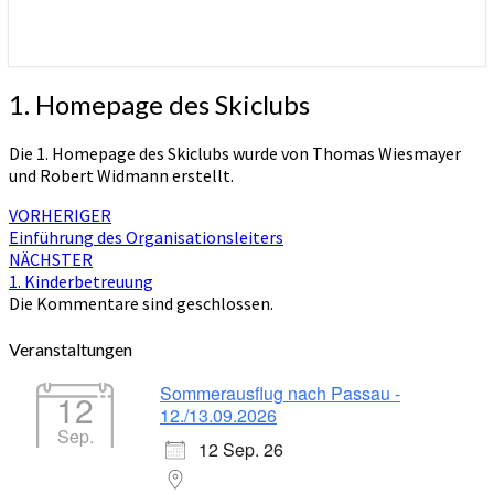
1.
1. Homepage des Skiclubs
Homepage
des
Die 1. Homepage des Skiclubs wurde von Thomas Wiesmayer
Skiclubs
und Robert Widmann erstellt.
Beitragsnavigation
VORHERIGER
Einführung des Organisationsleiters
NÄCHSTER
1. Kinderbetreuung
Die Kommentare sind geschlossen.
Veranstaltungen
Sommerausflug nach Passau -
12
12./13.09.2026
Sep.
12 Sep. 26