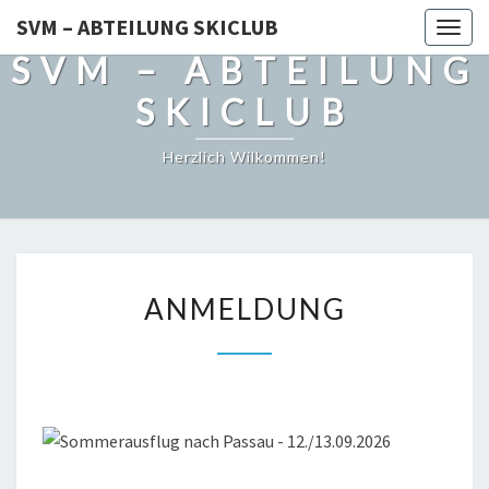
SVM – ABTEILUNG SKICLUB
Togg
SVM – ABTEILUNG
navig
SKICLUB
Herzlich Wilkommen!
ANMELDUNG
ANMELDUNG