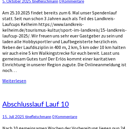
Kommentare
5. Oktober 2025
tinefleischmann
0 Kommentare
Am 25.10.2025 findet bereits zum 6. Mal unser Spendenlauf
statt. Seit nun schon 3 Jahren auch als Teil des Landkreis-
Laufcups Kelheim https://www.landkreis-
kelheim.de/tourismus-kultur/sport-im-landkreis/15-landkreis-
laufcup-2025/. Wir freuen uns sehr euer Gastgeber zu sein und
laden alle Hobbysportler und Laufbegeisterte herzlich ein.
Neben der Laufdisziplin in 400 m, 2 km, 5 km oder 10 km halten
wir auch eine 5 km Walkingstrecke für euch bereit. Lasst uns
gemeinsam Gutes tun! Der Erlös kommt einer karitativen
Einrichtung in unserer Region zugute. Die Onlineanmeldung ist
noch…
Weiterlesen
Weiterlesen
Abschlusslauf
Abschlusslauf Lauf 10
Lauf
10
Kommentare
15. Juli 2025
tinefleischmann
0 Kommentare
Nach 10 gemeinsamen Wochen der Vorbereitung liegen nun 24