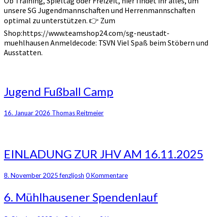
Ob Training, Spieltag oder Freizeit, hier findet ihr alles, um
unsere SG Jugendmannschaften und Herrenmannschaften
optimal zu unterstützen. 👉 Zum
Shop:https://www.teamshop24.com/sg-neustadt-
muehlhausen Anmeldecode: TSVN Viel Spaß beim Stöbern und
Ausstatten.
Jugend
Jugend Fußball Camp
Fußball
Camp
16. Januar 2026
Thomas Reitmeier
EINLADUNG
EINLADUNG ZUR JHV AM 16.11.2025
ZUR
JHV
Kommentare
8. November 2025
fenzljosh
0 Kommentare
AM
16.11.2025
6.
6. Mühlhausener Spendenlauf
Mühlhausener
Spendenlauf