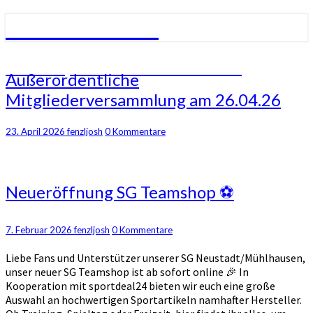
SV Mühlhausen
SVM – Sportverein Mühlhausen
Außerordentliche
Außerordentliche
Mitgliederversammlung
Mitgliederversammlung am 26.04.26
am
26.04.26
Kommentare
23. April 2026
fenzljosh
0 Kommentare
Neueröffnung
Neueröffnung SG Teamshop ⚽
SG
Teamshop
⚽
Kommentare
7. Februar 2026
fenzljosh
0 Kommentare
Liebe Fans und Unterstützer unserer SG Neustadt/Mühlhausen,
unser neuer SG Teamshop ist ab sofort online 🎉 In
Kooperation mit sportdeal24 bieten wir euch eine große
Auswahl an hochwertigen Sportartikeln namhafter Hersteller.