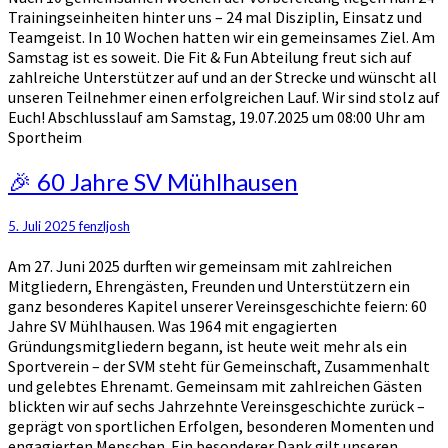
Trainingseinheiten hinter uns – 24 mal Disziplin, Einsatz und
Teamgeist. In 10 Wochen hatten wir ein gemeinsames Ziel. Am
Samstag ist es soweit. Die Fit & Fun Abteilung freut sich auf
zahlreiche Unterstützer auf und an der Strecke und wünscht all
unseren Teilnehmer einen erfolgreichen Lauf. Wir sind stolz auf
Euch! Abschlusslauf am Samstag, 19.07.2025 um 08:00 Uhr am
Sportheim
🎉
🎉 60 Jahre SV Mühlhausen
60
Jahre
5. Juli 2025
fenzljosh
SV
Mühlhausen
Am 27. Juni 2025 durften wir gemeinsam mit zahlreichen
Mitgliedern, Ehrengästen, Freunden und Unterstützern ein
ganz besonderes Kapitel unserer Vereinsgeschichte feiern: 60
Jahre SV Mühlhausen. Was 1964 mit engagierten
Gründungsmitgliedern begann, ist heute weit mehr als ein
Sportverein – der SVM steht für Gemeinschaft, Zusammenhalt
und gelebtes Ehrenamt. Gemeinsam mit zahlreichen Gästen
blickten wir auf sechs Jahrzehnte Vereinsgeschichte zurück –
geprägt von sportlichen Erfolgen, besonderen Momenten und
engagierten Menschen. Ein besonderer Dank gilt unseren