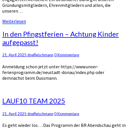
Gründungsmitgliedern, Ehrenmitgliedern und allen, die
unseren…
Weiterlesen
Weiterlesen
In
In den Pfingstferien – Achtung Kinder
den
aufgepasst!
Pfingstferien
–
Achtung
Kommentare
21. April 2025
tinefleischmann
0 Kommentare
Kinder
Anmeldung schon jetzt unter https://www.unser-
aufgepasst!
ferienprogramm.de/neustadt-donau/index.php oder
demnächst beim Dussmann.
LAUF10
LAUF10 TEAM 2025
TEAM
2025
Kommentare
21. April 2025
tinefleischmann
0 Kommentare
Es geht wieder los… Das Programm der BR Abendschau geht in