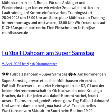
Mühlhausen in die 4. Runde. Für und Anfänger und
Wiedereinsteiger bieten wir wieder 2mal wöchentlich ein
Lauftraining an! Komm einfach vorbei. Trainingsstart:
28.04.2025 um 18.00 Uhr am Sportplatz Mühlhausen Training
immer montags und mittwochs, 18.00 Uhr Wir freuen uns auf
DICH! Ansprechpartnerin: Tine Fleischmann fitfun@sv-
mühlhausen.de
Fußball
Fußball Dahoam am Super Samstag
Dahoam
am
Kommentare
9. April 2025
fenzljosh
0 Kommentare
Super
Samstag
⚽⚽ Fußball Dahoam – Super Samstag 🏟️🔥 Am kommenden
Super Samstag erwartet euch in Mühlhausen ein echtes
Fußball-Feuerwerk – mit vier Heimspielen der D2, C1 und der
beiden Herrenmannschaften. Ob Nachwuchs oder Kreisliga-
Kracher, da ist für jeden was dabei! Kommt vorbei, feuert
unsere Teams an und genießt einen ganz Tag Fußball dahoam!
Und wennst dann no ned gnua hast: 🎉🎉 Traditionelles
Wattturnier vom Skiclub im Sportheim Beginn: 19:00