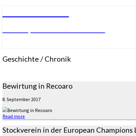
SV Mühlhausen
SVM – Sportverein Mühlhausen
Geschichte
Geschichte / Chronik
/
Chronik
Bewirtung in Recoaro
8. September 2017
Read more
Stockverein in der European Champions