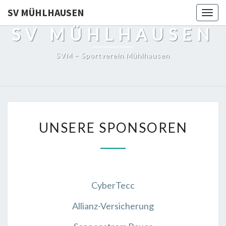
SV MÜHLHAUSEN
Togg
navig
SV MÜHLHAUSEN
SVM – Sportverein Mühlhausen
UNSERE
UNSERE SPONSOREN
SPONSOREN
CyberTecc
Allianz-Versicherung