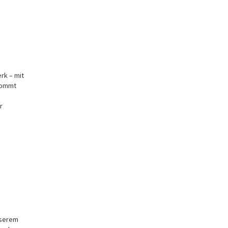
rk – mit
 Kommt
r
nserem