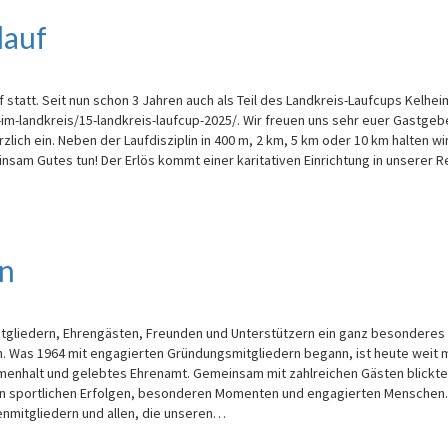
lauf
 statt. Seit nun schon 3 Jahren auch als Teil des Landkreis-Laufcups Kelhei
im-landkreis/15-landkreis-laufcup-2025/. Wir freuen uns sehr euer Gastgeb
lich ein. Neben der Laufdisziplin in 400 m, 2 km, 5 km oder 10 km halten wi
nsam Gutes tun! Der Erlös kommt einer karitativen Einrichtung in unserer R
en
Mitgliedern, Ehrengästen, Freunden und Unterstützern ein ganz besonderes 
n. Was 1964 mit engagierten Gründungsmitgliedern begann, ist heute weit 
menhalt und gelebtes Ehrenamt. Gemeinsam mit zahlreichen Gästen blickten
on sportlichen Erfolgen, besonderen Momenten und engagierten Menschen.
nmitgliedern und allen, die unseren…