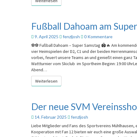
Weiterlesen
Weiterlesen
Fußball Dahoam am Super
Fußball
Dahoam
am
Kommentare
9. April 2025
fenzljosh
0 Kommentare
Super
⚽⚽ Fußball Dahoam – Super Samstag 🏟️🔥 Am kommenden 
Samstag
vier Heimspielen der D2, C1 und der beiden Herrenmannsc
vorbei, feuert unsere Teams an und genießt einen ganz Ta
Wattturnier vom Skiclub im Sportheim Beginn: 19:00 UhrLe
Abend…
Weiterlesen
Weiterlesen
Der neue SVM Vereinsshop
Der
neue
SVM
14. Februar 2025
fenzljosh
Vereinsshop
Liebe Mitglieder und Fans des Sportvereins Mühlhausen, es
ist
Kooperation mit Fan 12 bieten wir euch eine große Auswa
online!