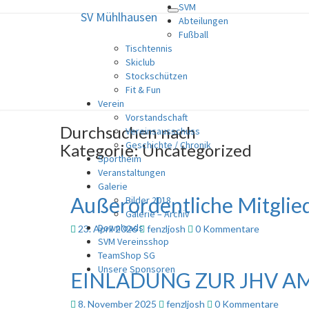
SVM
SV Mühlhausen
Toggle
SV Mühlhausen
Abteilungen
navigation
Fußball
Tischtennis
SVM – Sportverein Mühlhausen
Skiclub
Stockschützen
Fit & Fun
Verein
Vorstandschaft
Durchsuchen nach
Vereinsausschuss
Geschichte / Chronik
Kategorie:
Uncategorized
Sportheim
Veranstaltungen
Galerie
Außerordentliche Mitgli
Außerordentliche
Bilder 2018
Mitgliederversammlung
Galerie – Archiv
am
Downloads
Kommentare
23. April 2026
fenzljosh
0 Kommentare
26.04.26
SVM Vereinsshop
TeamShop SG
Unsere Sponsoren
EINLADUNG ZUR JHV AM 
EINLADUNG
ZUR
JHV
Kommentare
8. November 2025
fenzljosh
0 Kommentare