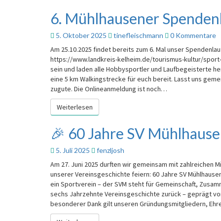
AM
6. Mühlhausener Spenden
6.
16.11.2025
Mühlhausener
Spendenlauf
Kommentare
5. Oktober 2025
tinefleischmann
0 Kommentare
Am 25.10.2025 findet bereits zum 6. Mal unser Spendenlauf
https://www.landkreis-kelheim.de/tourismus-kultur/sport-
sein und laden alle Hobbysportler und Laufbegeisterte herz
eine 5 km Walkingstrecke für euch bereit. Lasst uns gemei
zugute. Die Onlineanmeldung ist noch…
Weiterlesen
Weiterlesen
🎉 60 Jahre SV Mühlhaus
🎉
60
Jahre
5. Juli 2025
fenzljosh
SV
Am 27. Juni 2025 durften wir gemeinsam mit zahlreichen 
Mühlhausen
unserer Vereinsgeschichte feiern: 60 Jahre SV Mühlhause
ein Sportverein – der SVM steht für Gemeinschaft, Zusam
sechs Jahrzehnte Vereinsgeschichte zurück – geprägt v
besonderer Dank gilt unseren Gründungsmitgliedern, Ehre