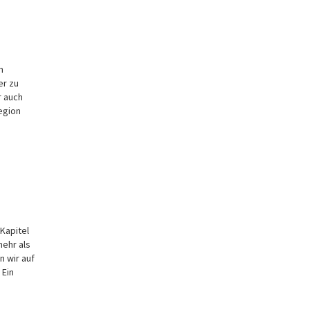
m
er zu
r auch
egion
Kapitel
mehr als
 wir auf
 Ein