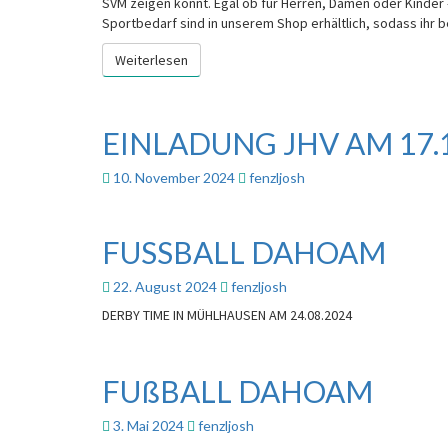
SVM zeigen könnt. Egal ob für Herren, Damen oder Kinder 
Sportbedarf sind in unserem Shop erhältlich, sodass ihr 
Weiterlesen
Weiterlesen
EINLADUNG JHV AM 17.
EINLADUNG
JHV
AM
10. November 2024
fenzljosh
17.11.2024
FUSSBALL DAHOAM
FUSSBALL
DAHOAM
22. August 2024
fenzljosh
DERBY TIME IN MÜHLHAUSEN AM 24.08.2024
FUßBALL DAHOAM
FUßBALL
DAHOAM
3. Mai 2024
fenzljosh