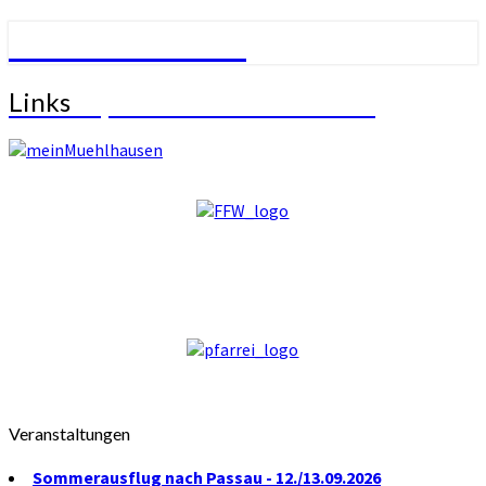
SV Mühlhausen
Links
Links
SVM – Sportverein Mühlhausen
Veranstaltungen
Sommerausflug nach Passau - 12./13.09.2026