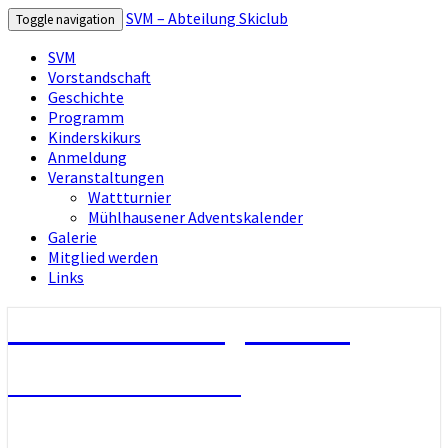
SVM – Abteilung Skiclub
Toggle navigation
SVM
Vorstandschaft
Geschichte
Programm
Kinderskikurs
Anmeldung
Veranstaltungen
Wattturnier
Mühlhausener Adventskalender
Galerie
Mitglied werden
Links
SVM – Abteilung Skiclub
Herzlich Wilkommen!