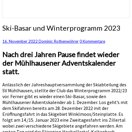
Ski-
Ski-Basar und Winterprogramm 2023
Basar
und
Kommentare
16. November 2022
Dominic Rothenwöhrer
0 Kommentare
Winterprogramm
2023
Nach drei Jahren Pause findet wieder
der Mühlhausener Adventskalender
statt.
Anlässlich der Jahreshauptversammlung der Skiabteilung des
SV Mühlhausen, stellte der Club das Winterprogramm 2022/23
vor. Ferner gibt es wieder einen Ski-Basar, sowie den
Mühlhausener Adventskalender ab 1. Dezember. Los geht’s mit
dem Skifahren bereits am 28. Dezember 2022 mit der
Eröffnungsfahrt in das Skigebiet Winklmoos/Steinplatte. Es
folgt am 14./15. Januar 2023 eine Zweitagesfahrt ins Zillertal
wobei zwei verschiedene Skigebiete angefahren werden. Am
ersten Tag wird das Skiregion Hochzillertal-Kaltenbach