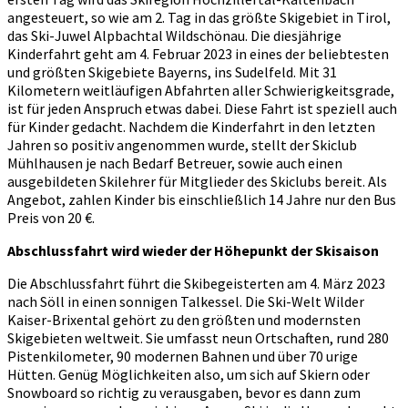
angesteuert, so wie am 2. Tag in das größte Skigebiet in Tirol,
das Ski-Juwel Alpbachtal Wildschönau. Die diesjährige
Kinderfahrt geht am 4. Februar 2023 in eines der beliebtesten
und größten Skigebiete Bayerns, ins Sudelfeld. Mit 31
Kilometern weitläufigen Abfahrten aller Schwierigkeitsgrade,
ist für jeden Anspruch etwas dabei. Diese Fahrt ist speziell auch
für Kinder gedacht. Nachdem die Kinderfahrt in den letzten
Jahren so positiv angenommen wurde, stellt der Skiclub
Mühlhausen je nach Bedarf Betreuer, sowie auch einen
ausgebildeten Skilehrer für Mitglieder des Skiclubs bereit. Als
Angebot, zahlen Kinder bis einschließlich 14 Jahre nur den Bus
Preis von 20 €.
Abschlussfahrt wird wieder der Höhepunkt der Skisaison
Die Abschlussfahrt führt die Skibegeisterten am 4. März 2023
nach Söll in einen sonnigen Talkessel. Die Ski-Welt Wilder
Kaiser-Brixental gehört zu den größten und modernsten
Skigebieten weltweit. Sie umfasst neun Ortschaften, rund 280
Pistenkilometer, 90 modernen Bahnen und über 70 urige
Hütten. Genüg Möglichkeiten also, um sich auf Skiern oder
Snowboard so richtig zu verausgaben, bevor es dann zum