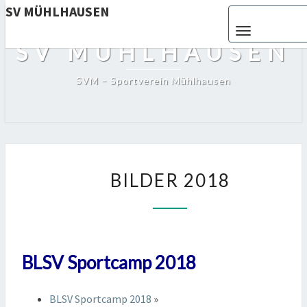
SV MÜHLHAUSEN
Toggle navigat
SV MÜHLHAUSEN
SVM – Sportverein Mühlhausen
BILDER
BILDER 2018
2018
BLSV Sportcamp 2018
BLSV Sportcamp 2018
»