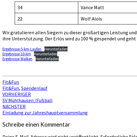
34
Vance Matt
22
Wolf Alois
Wir gratulieren allen Siegern zu dieser großartigen Leistung und
ihre Unterstützung. Der Erlös wird zu 100 % gespendet und geht
Ergebnisse-5-km-Laufen
Herunterladen
Ergebnisse-10-km
Herunterladen
Ergebnisse Walken
Herunterladen
Fit&Fun
Fit&Fun
,
Spendenlauf
Beitragsnavigation
VORHERIGER
SV Mühlhausen /Fußball
NÄCHSTER
Einladung zur Jahreshauptversammlung
Schreibe einen Kommentar
Deine E-Mail-Adresse wird nicht veröffentlicht.
Erforderliche Fel