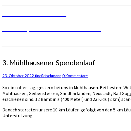
SV Mühlhausen
SVM – Sportverein Mühlhausen
3.
3. Mühlhausener Spendenlauf
Mühlhausener
Spendenlauf
Kommentare
23. Oktober 2022
tinefleischmann
0 Kommentare
So ein toller Tag, gestern bei uns in Mühlhausen. Bei bestem We
Mühlhausen, Geibenstetten, Sandharlanden, Neustadt, Bad Gögg
erschienen sind. 12 Bambinis (400 Meter) und 23 Kids (2 km) st
Danach starteten unsere 10 km Läufer, gefolgt von den 5 km Läu
Unterstützung.