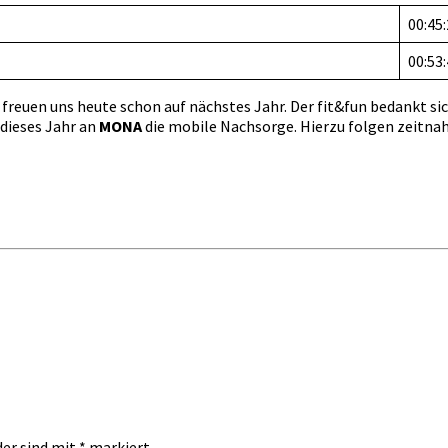
00:45
00:53
 freuen uns heute schon auf nächstes Jahr. Der fit&fun bedankt si
 dieses Jahr an
MONA
die mobile Nachsorge. Hierzu folgen zeitnah 
der sind mit
*
markiert