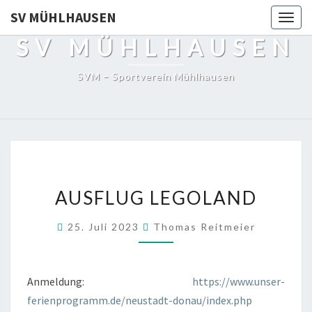
SV MÜHLHAUSEN
Togg
navig
SV MÜHLHAUSEN
SVM – Sportverein Mühlhausen
AUSFLUG
AUSFLUG LEGOLAND
LEGOLAND
25. Juli 2023
Thomas Reitmeier
Anmeldung:
https://www.unser-
ferienprogramm.de/neustadt-donau/index.php