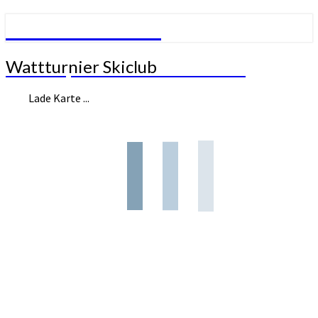
SV Mühlhausen
Wattturnier
Wattturnier Skiclub
SVM – Sportverein Mühlhausen
Skiclub
Lade Karte ...