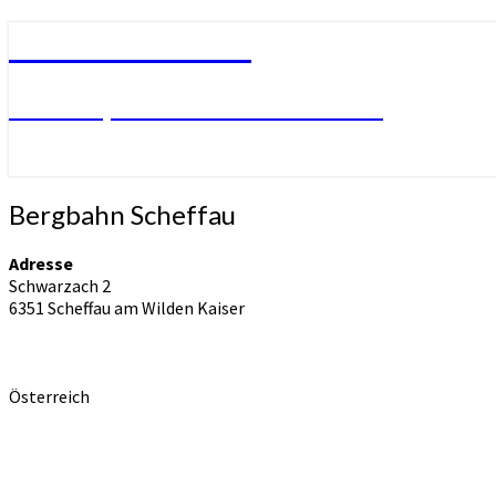
SV Mühlhausen
SVM – Sportverein Mühlhausen
Bergbahn
Bergbahn Scheffau
Scheffau
Adresse
Schwarzach 2
6351 Scheffau am Wilden Kaiser
Österreich