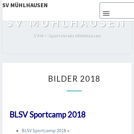
SV MÜHLHAUSEN
Toggle navigat
SV MÜHLHAUSEN
SVM – Sportverein Mühlhausen
BILDER
BILDER 2018
2018
BLSV Sportcamp 2018
BLSV Sportcamp 2018
»